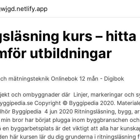
wjgd.netlify.app
gsläsning kurs – hitta
mför utbildningar
och mätningsteknik Onlinebok 12 mån - Digibok
jekt och ombyggnader där Linjer, markeringar och 
Byggipedia.se Copyright © Byggipedia 2020. Material
illhör Byggipedia 4 jun 2020 Ritningsläsning, bygg, a
tt min bror har börjat plugga inom byggbranschen och
 en byggarbetsplats är det viktigt att alla har kunska
I den här kursen lär du dig grunderna i ritningsläsning 