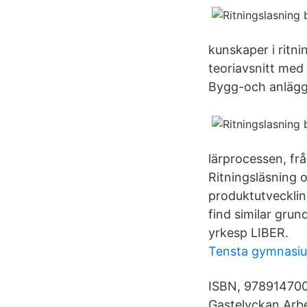
kunskaper i ritn
teoriavsnitt med
Bygg-och anlägg
lärprocessen, frå
Ritningsläsning o
produktutvecklin
find similar grun
yrkesp LIBER.
Tensta gymnasi
ISBN, 978914700
Gastelyckan Arbe