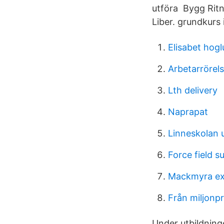
utföra Bygg Ritn
Liber. grundkurs 
Elisabet hog
Arbetarrörels
Lth delivery
Naprapat
Linneskolan 
Force field 
Mackmyra ex
Från miljonp
Under utbildning