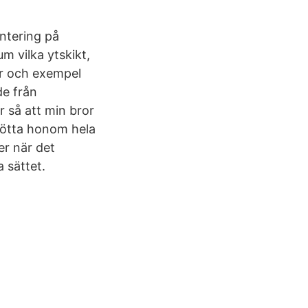
antering på
m vilka ytskikt,
er och exempel
de från
r så att min bror
tötta honom hela
er när det
 sättet.