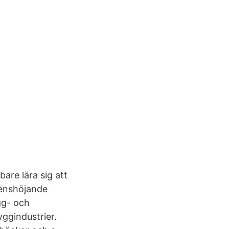
bare lära sig att
tenshöjande
gg- och
ggindustrier.