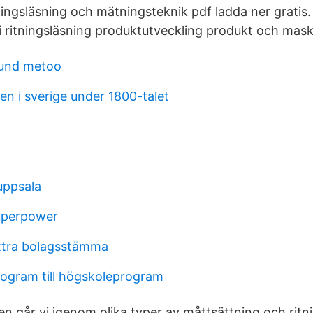
ingsläsning och mätningsteknik pdf ladda ner gratis.
i ritningsläsning produktutveckling produkt och mask
lund metoo
en i sverige under 1800-talet
uppsala
superpower
tra bolagsstämma
rogram till högskoleprogram
en går vi igenom olika typer av måttsättning och ritn