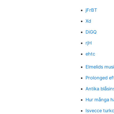
jFrBT
Xd
DiGQ
rjH
ehtc
Elmelids mus
Prolonged ef
Antika blåsi
Hur många hä
Isvecce turkc