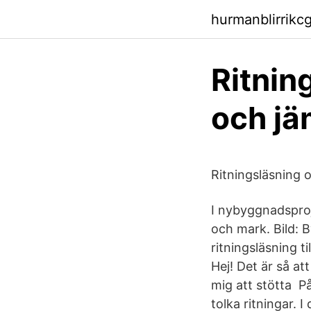
hurmanblirrikcg
Ritnin
och jä
Ritningsläsning 
I nybyggnadspro
och mark. Bild: 
ritningsläsning t
Hej! Det är så a
mig att stötta På
tolka ritningar. 