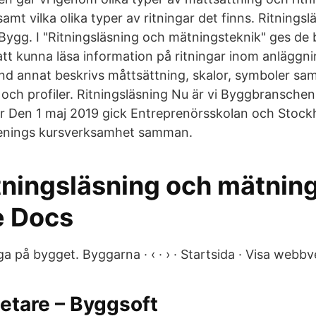
amt vilka olika typer av ritningar det finns. Ritnings
Bygg. I "Ritningsläsning och mätningsteknik" ges de
tt kunna läsa information på ritningar inom anläggn
d annat beskrivs måttsättning, skalor, symboler sam
 och profiler. Ritningsläsning Nu är vi Byggbranschen
r Den 1 maj 2019 gick Entreprenörsskolan och Stoc
enings kursverksamhet samman.
tningsläsning och mätnin
e Docs
iga på bygget. Byggarna · ‹ · › · Startsida · Visa webbv
etare – Byggsoft