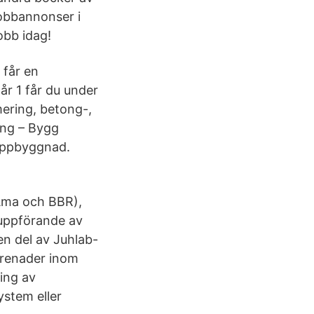
obbannonser i
obb idag!
 får en
r 1 får du under
mering, betong-,
ing – Bygg
 uppbyggnad.
-Ama och BBR),
 uppförande av
en del av Juhlab-
prenader inom
ring av
stem eller