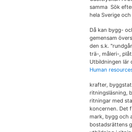
samma Sök efter 
hela Sverige och 
Då kan bygg- och
gemensam översik
den s.k. "rundgå
trä-, måleri-, p
Utbildningen lär
Human resource
krafter, byggsta
ritningsläsning,
ritningar med st
koncernen. Det f
mark, bygg och an
bostadsrättens g