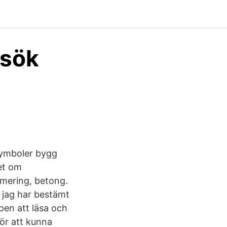
 sök
symboler bygg
et om
rmering, betong.
 jag har bestämt
pen att läsa och
för att kunna