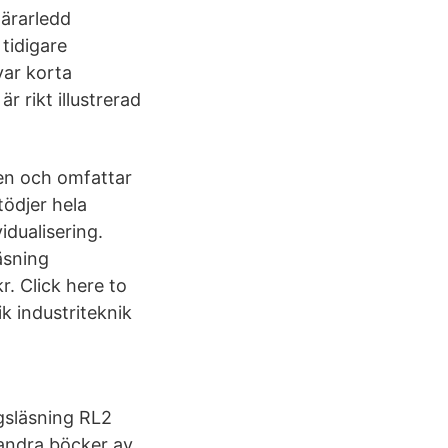
ärarledd
 tidigare
var korta
r rikt illustrerad
en och omfattar
ödjer hela
idualisering.
äsning
. Click here to
ik industriteknik
gsläsning RL2
 andra böcker av