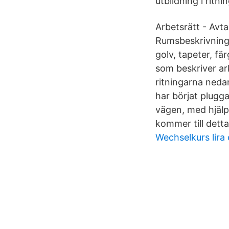
utbildning i ritni
Arbetsrätt - Avt
Rumsbeskrivninge
golv, tapeter, f
som beskriver ar
ritningarna nedan
har börjat plugg
vägen, med hjälp 
kommer till detta
Wechselkurs lira