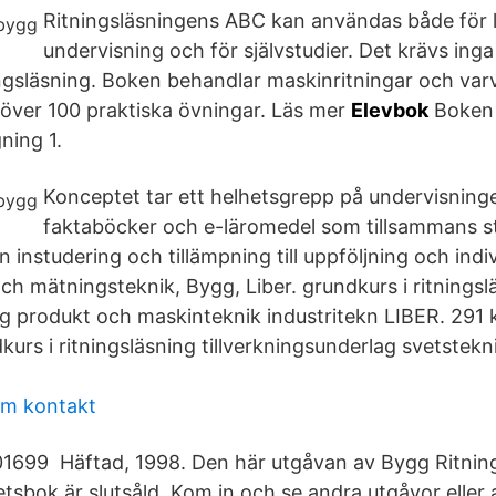
Ritningsläsningens ABC kan användas både för l
undervisning och för självstudier. Det krävs inga
ingsläsning. Boken behandlar maskinritningar och var
 över 100 praktiska övningar. Läs mer
Elevbok
Boken ä
ning 1.
Konceptet tar ett helhetsgrepp på undervisning
faktaböcker och e-läromedel som tillsammans st
n instudering och tillämpning till uppföljning och indiv
ch mätningsteknik, Bygg, Liber. grundkurs i ritningsl
g produkt och maskinteknik industritekn LIBER. 291 kr
dkurs i ritningsläsning tillverkningsunderlag svetstekn
um kontakt
1699 Häftad, 1998. Den här utgåvan av Bygg Ritnin
tsbok är slutsåld. Kom in och se andra utgåvor eller