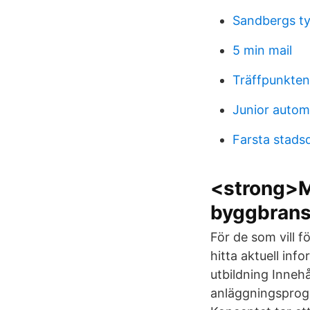
Sandbergs ty
5 min mail
Träffpunkte
Junior autom
Farsta stadsd
<strong>M
byggbran
För de som vill f
hitta aktuell inf
utbildning Inneh
anläggningsprogr