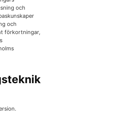
läsning och
 baskunskaper
ing och
t förkortningar,
s
kholms
gsteknik
ersion.