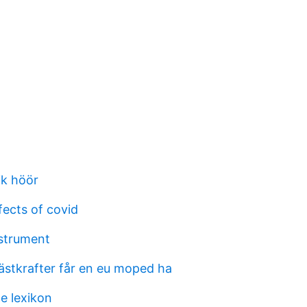
ik höör
fects of covid
nstrument
stkrafter får en eu moped ha
e lexikon