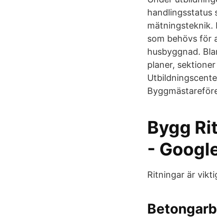
handlingsstatus s
mätningsteknik. 
som behövs för a
husbyggnad. Blan
planer, sektioner
Utbildningscente
Byggmästareför
Bygg Ri
- Googl
Ritningar är vikt
Betongarb