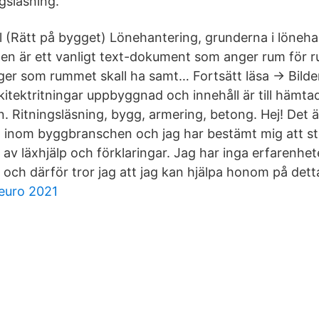
ngsläsning.
al (Rätt på bygget) Lönehantering, grunderna i löneh
n är ett vanligt text-dokument som anger rum för ru
ärger som rummet skall ha samt… Fortsätt läsa → Bild
kitektritningar uppbyggnad och innehåll är till hämta
. Ritningsläsning, bygg, armering, betong. Hej! Det ä
a inom byggbranschen och jag har bestämt mig att s
av läxhjälp och förklaringar. Jag har inga erfarenhet
 och därför tror jag att jag kan hjälpa honom på detta
 euro 2021