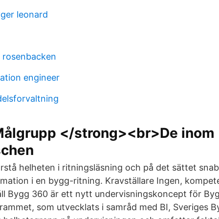
ger leonard
n rosenbacken
ation engineer
elsforvaltning
ålgrupp </strong><br>De inom
schen
örstå helheten i ritningsläsning och på det sättet snab
ormation i en bygg-ritning. Kravställare Ingen, kompe
åll Bygg 360 är ett nytt undervisningskoncept för By
ammet, som utvecklats i samråd med BI, Sveriges By